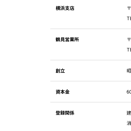
横浜支店
〒
T
鶴見営業所
〒
T
創立
昭
資本金
6
登録関係
建
消