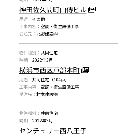
神田佐久間町山傳ビル
用途：
その他
工事内容：
空調・衛生設備工事
受注先：
北野建設㈱
物件種別：
共同住宅
時期：
2022年3月
横浜市西区戸部本町
用途：
共同住宅（104戸）
工事内容：
空調・衛生設備工事
受注先：
村本建設㈱
物件種別：
共同住宅
時期：
2022年3月
センチュリ－西八王子