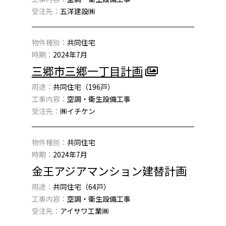
受注先：
五洋建設㈱
物件種別：
共同住宅
時期：
2024年7月
三郷市三郷一丁目計画
用途：
共同住宅（196戸）
工事内容：
空調・衛生設備工事
受注先：
㈱イチケン
物件種別：
共同住宅
時期：
2024年7月
金王アジアマンション建替計画
用途：
共同住宅（64戸）
工事内容：
空調・衛生設備工事
受注先：
アイサワ工業㈱