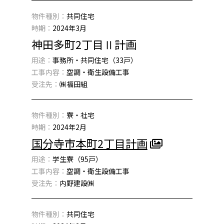
物件種別：
共同住宅
時期：
2024年3月
神田多町2丁目Ⅱ計画
用途：
事務所・共同住宅（33戸）
工事内容：
空調・衛生設備工事
受注先：
㈱福田組
物件種別：
寮・社宅
時期：
2024年2月
国分寺市本町2丁目計画
用途：
学生寮（95戸）
工事内容：
空調・衛生設備工事
受注先：
内野建設㈱
物件種別：
共同住宅