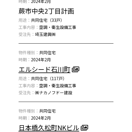
時期：
2024年2月
蕨市中央2丁目計画
用途：
共同住宅（33戸）
工事内容：
空調・衛生設備工事
受注先：
埼玉建興㈱
物件種別：
共同住宅
時期：
2024年2月
エルシード石川町
用途：
共同住宅（117戸）
工事内容：
空調・衛生設備工事
受注先：
㈱ナカノフドー建設
物件種別：
共同住宅
時期：
2024年2月
日本橋久松町NKビル