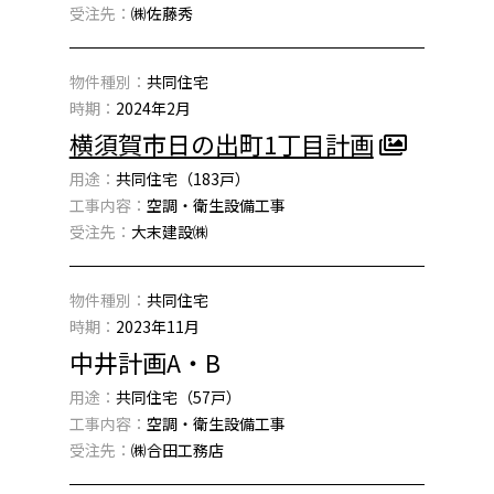
受注先：
㈱佐藤秀
物件種別：
共同住宅
時期：
2024年2月
横須賀市日の出町1丁目計画
用途：
共同住宅（183戸）
工事内容：
空調・衛生設備工事
受注先：
大末建設㈱
物件種別：
共同住宅
時期：
2023年11月
中井計画A・B
用途：
共同住宅（57戸）
工事内容：
空調・衛生設備工事
受注先：
㈱合田工務店