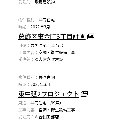
受注先：
飛島建設㈱
物件種別：
共同住宅
時期：
2022年3月
葛飾区東金町3丁目計画
用途：
共同住宅（124戸）
工事内容：
空調・衛生設備工事
受注先：
㈱大京穴吹建設
物件種別：
共同住宅
時期：
2022年3月
東中延2プロジェクト
用途：
共同住宅（99戸）
工事内容：
空調・衛生設備工事
受注先：
㈱合田工務店