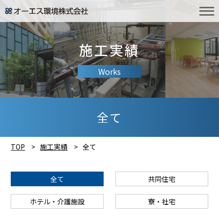
施工実績
Works
全て
TOP
施工実績
全て
全て
共同住宅
ホテル・介護施設
寮・社宅