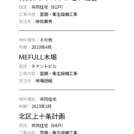
用途：
共同住宅（61戸）
工事内容：
空調・衛生設備工事
受注先：
㈱佐藤秀
物件種別：
その他
時期：
2023年4月
MEFULL木場
用途：
テナントビル
工事内容：
空調・衛生設備工事
受注先：
㈱福田組
物件種別：
共同住宅
時期：
2023年3月
北区上十条計画
用途：
共同住宅（64戸）
工事内容：
空調・衛生設備工事