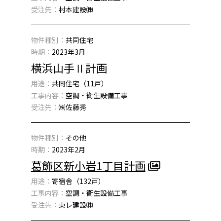
受注先：
村本建設㈱
物件種別：
共同住宅
時期：
2023年3月
横浜山手Ⅱ計画
用途：
共同住宅（11戸）
工事内容：
空調・衛生設備工事
受注先：
㈱佐藤秀
物件種別：
その他
時期：
2023年2月
葛飾区新小岩1丁目計画
用途：
寄宿舎（132戸）
工事内容：
空調・衛生設備工事
受注先：
東レ建設㈱