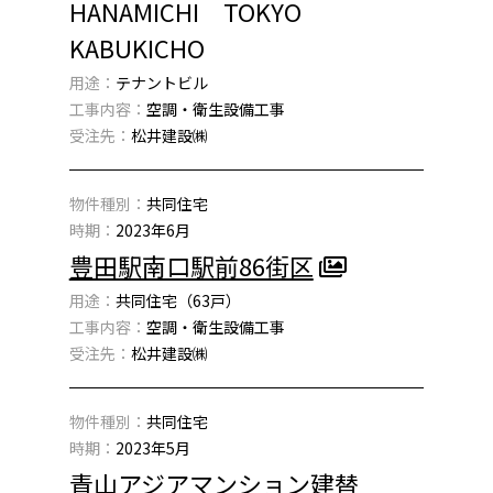
HANAMICHI TOKYO
KABUKICHO
用途：
テナントビル
工事内容：
空調・衛生設備工事
受注先：
松井建設㈱
物件種別：
共同住宅
時期：
2023年6月
豊田駅南口駅前86街区
用途：
共同住宅（63戸）
工事内容：
空調・衛生設備工事
受注先：
松井建設㈱
物件種別：
共同住宅
時期：
2023年5月
青山アジアマンション建替